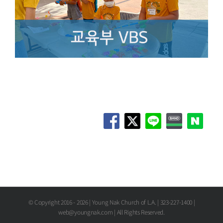
© Copyright 2016 -
2026 | Young Nak Church of L.A. | 323-227-1400 |
web@youngnak.com | All Rights Reserved.