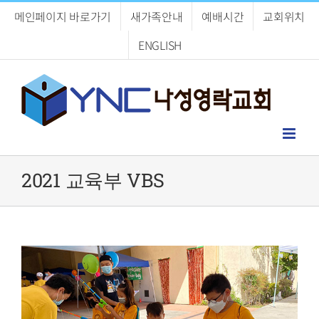
Skip
메인페이지 바로가기
새가족안내
예배시간
교회위치
to
content
ENGLISH
2021 교육부 VBS
View
Larger
Image