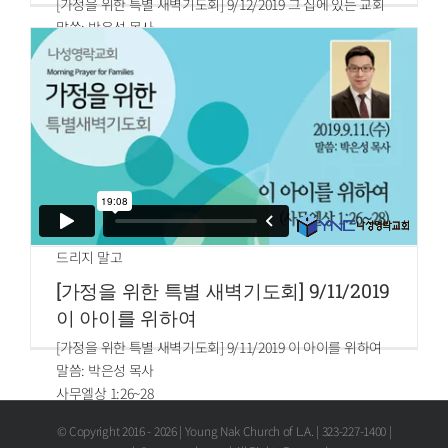
[가정을 위한 특별 새벽기도회] 9/12/2019 그 집에 있는 교회
말씀: 박은성 목사
로마서 16:3~5
3.유교병을 그것과 함께 먹지 말고 이레 동안은 무교병 곧 고
난의 떡을 그것과 함께 먹으라 이는 네가 애굽 땅에서 급히 나
왔음이니 이같이 행하여 네 평생에 항상 네가 애굽 땅에서 나
온 날을 기억할 것이니라
4.그 이레 동안에는 네 모든 지경 가운데에 누룩이 보이지 않
게 할 것이요 또 네가 첫날 해 질 때에 제사 드린 고기를 밤을
지내 아침까지 두지 말 것이며
5.유월절 제사를 네 하나님 여호와께서 네게 주신 각 성에서
드리지 말고
[가정을 위한 특별 새벽기도회] 9/11/2019
이 아이를 위하여
[가정을 위한 특별 새벽기도회] 9/11/2019 이 아이를 위하여
말씀: 박은성 목사
사무엘상 1:26~28
26.한나가 이르되 내 주여 당신의 사심으로 맹세하나이다 나
© Copyright 2016 -
2026 | Young Nak Church of L.A. | 323-227-1400 |
는 여기서 내 주 당신 곁에 서서 여호와께 기도하던 여자라