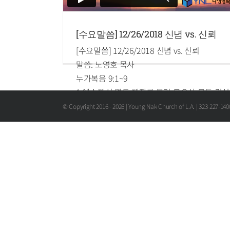
[수요말씀] 12/26/2018 신념 vs. 신뢰
[수요말씀] 12/26/2018 신념 vs. 신뢰
말씀: 노영호 목사
누가복음 9:1~9
1.예수께서 열두 제자를 불러 모으사 모든 귀신
을 제어하며 병을 고치는 능력과 권위를 주시
© Copyright 2016 -
2026 | Young Nak Church of L.A. | 323-227-14
고
2.하나님의 나라를 전파하며 앓는 자를 고치게
하려고 내보내시며
3.이르시되 여행을 위하여 아무 것도 가지지 말
라 지팡이나 배낭이나 양식이나 돈이나 두 벌
옷을 가지지 말며
4.어느 집에 들어가든지 거기서 머물다가 거기
서 떠나라