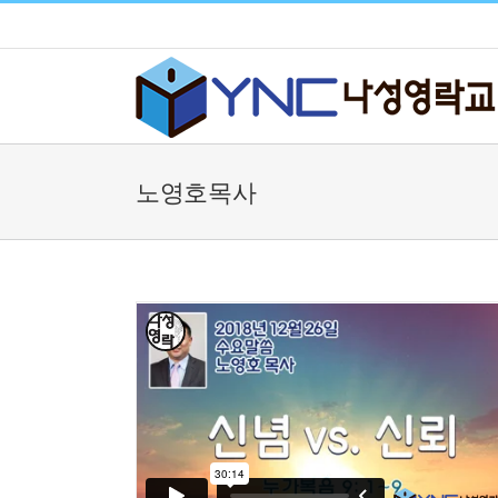
Skip
to
content
노영호목사