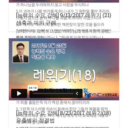
가 하나님을 두려워하지 않고 사람을 무시하나
5.이 과부가 나를 번거롭게 하니 내가 그 원한을 풀어 주리라
[능력의 수요 강해] 9/13/2017 레위기 (21)
그렇지 않으면 늘 와서 나를 괴롭게 하리라 하였느니라
생축과 피의 규례
6.주께서 또 이르시되 불의한 재판장이 말한 것을 들으라
7.하물며 하나님께서 그 밤낮 부르짖는 택하신 자들의 원한을
[능력의 수요 강해] 9/13/2017 레위기 (21) 생축과 피의 규례
풀어 주지 아니하시겠느냐 그들에게 오래 참으시겠느냐
말씀: 박은성 목사
8.내가 너희에게 이르노니 속히 그 원한을 풀어 주시리라 그
레위기 17장 1~16절
러나 인자가 올 때에 세상에서 믿음을 보겠느냐 하시니라
1.여호와께서 모세에게 말씀하여 이르시되
2.아론과 그의 아들들과 이스라엘의 모든 자손에게 말하여 그
들에게 이르기를 여호와의 명령이 이러하시다 하라
3.이스라엘 집의 모든 사람이 소나 어린 양이나 염소를 진영
안에서 잡든지 진영 밖에서 잡든지
4.먼저 회막 문으로 끌고 가서 여호와의 성막 앞에서 여호와
께 예물로 드리지 아니하는 자는 피 흘린 자로 여길 것이라 그
가 피를 흘렸은즉 자기 백성 중에서 끊어지리라
5.그런즉 이스라엘 자손이 들에서 잡던 그들의 제물을 회막
[능력의 수요 강해] 8/23/2017 레위기(18)
문 여호와께로 끌고 가서 제사장에게 주어 화목제로 여호와
유출병의 정결법
께 드려야 할 것이요