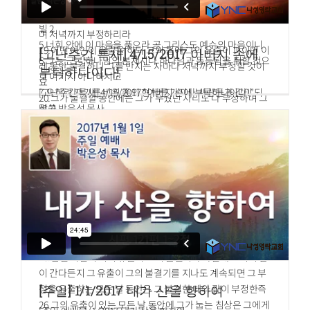
정하리라
람이 천국에서 큰 자니라
속죄할지니 그가 정결하리라
18.남녀가 동침하여 설정하였거든 둘 다 물로 몸을 씻을 것이
빌 2
며 저녁까지 부정하리라
5.너희 안에 이 마음을 품으라 곧 그리스도 예수의 마음이니
19.어떤 여인이 유출을 하되 그의 몸에 그의 유출이 피이면 이
[고난주간 특새] 4/15/2017 아버지 손에
6.그는 근본 하나님의 본체시나 하나님과 동등됨을 취할 것으
레 동안 불결하니 그를 만지는 자마다 저녁까지 부정할 것이
부탁하나이다!
로 여기지 아니하시고
요
7.오히려 자기를 비워 종의 형체를 가지사 사람들과 같이 되
[고난주간 특새] 4/15/2017 “아버지 손에 부탁하나이다!”
20.그가 불결할 동안에는 그가 누웠던 자리도 다 부정하며 그
셨고
말씀 박은성 목사
가 앉았던 자리도 다 부정한즉
8.사람의 모양으로 나타나사 자기를 낮추시고 죽기까지 복종
누가복음 23장 46절
21.그의 침상을 만지는 자는 다 그의 옷을 빨고 물로 몸을 씻
하셨으니 곧 십자가에 죽으심이라
예수께서 큰 소리로 불러 이르시되 아버지 내 영혼을 아버지
을 것이요 저녁까지 부정할 것이며
손에 부탁하나이다 하고 이 말씀을 하신 후 숨지시니라
22.그가 앉은 자리를 만지는 자도 다 그들의 옷을 빨고 물로
몸을 씻을 것이요 저녁까지 부정할 것이며
23.그의 침상 위에나 그가 앉은 자리 위에 있는 것을 만지는
모든 자도 저녁까지 부정할 것이며
24.누구든지 이 여인과 동침하여 그의 불결함에 전염되면 이
레 동안 부정할 것이라 그가 눕는 침상은 다 부정하니라
25.만일 여인의 피의 유출이 그의 불결기가 아닌데도 여러 날
이 간다든지 그 유출이 그의 불결기를 지나도 계속되면 그 부
[주일] 1/1/2017 내가 산을 향하여
정을 유출하는 모든 날 동안은 그 불결한 때와 같이 부정한즉
26.그의 유출이 있는 모든 날 동안에 그가 눕는 침상은 그에게