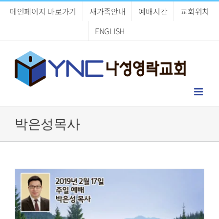
Skip
메인페이지 바로가기
새가족안내
예배시간
교회위치
to
content
ENGLISH
박은성목사