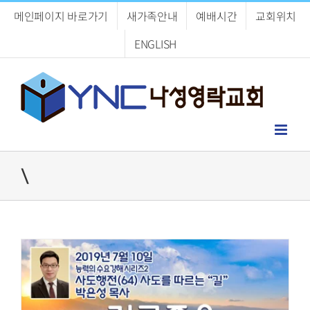
Skip
메인페이지 바로가기
새가족안내
예배시간
교회위치
to
content
ENGLISH
\