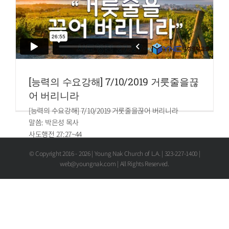
[능력의 수요강해] 7/10/2019 거룻줄을끊
어 버리니라
[능력의 수요강해] 7/10/2019 거룻줄을끊어 버리니라
말씀: 박은성 목사
사도행전 27:27~44
27.열나흘째 되는 날 밤에 우리가 아드리아 바다에서 이리 저
© Copyright 2016 -
2026 | Young Nak Church of L.A. | 323-227-1400 |
리 쫓겨가다가 자정쯤 되어 사공들이 어느 육지에 가까워지
web@youngnak.com | All Rights Reserved.
는 줄을 짐작하고
28.물을 재어 보니 스무 길이 되고 조금 가다가 다시 재니 열
다섯 길이라
29.암초에 걸릴까 하여 고물로 닻 넷을 내리고 날이 새기를 고
대하니라
30.사공들이 도망하고자 하여 이물에서 닻을 내리는 체하고