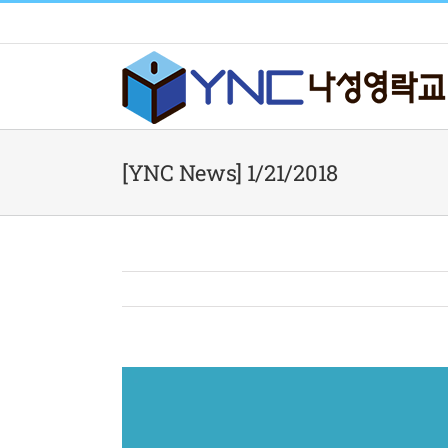
Skip
to
content
[YNC News] 1/21/2018