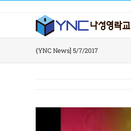
Skip
to
content
{YNC News] 5/7/2017