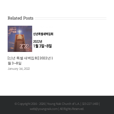
Related Posts
[신년 특별 새벽집회] 2022년 1
월 3~8일
January 1st, 2022
© Copyright 2016 -
2026 | Young Nak Church of L.A. | 323-227-1400 |
web@youngnak.com | All Rights Reserved.