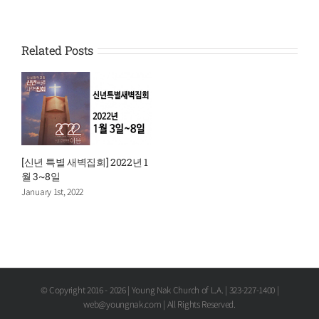
Related Posts
[신년 특별 새벽집회] 2022년 1
월 3~8일
January 1st, 2022
© Copyright 2016 -
2026 | Young Nak Church of L.A. | 323-227-1400 |
web@youngnak.com | All Rights Reserved.