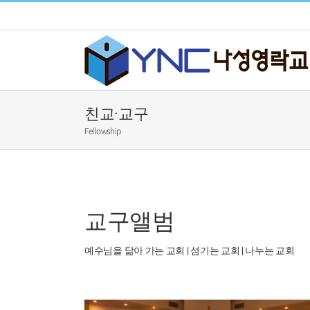
Skip
to
content
친교·교구
Fellowship
교구앨범
예수님을 닮아 가는 교회 | 섬기는 교회 | 나누는 교회