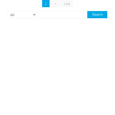
1
»
Last
Search