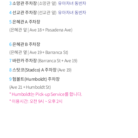
3
소망관 주차장
(소망관 앞)
유아자녀 동반자
4
선교관 주차장
(선교관 앞)
유아자녀 동반자
5
은혜관 A 주차장
(은혜관 앞 | Ave 18 + Pasadena Ave)
6
은혜관 B 주차장
(은혜관 옆 | Ave 19 + Barranca St)
7
바란카 주차장
(Barranca St + Ave 19)
8
스탓코(Stadco) A 주차장
(Ave 19)
9
험볼트(Humboldt) 주차장
(Ave 21 + Humboldt St)
* Humboldt는 Pick-up Service를 합니다.
* 이용시간: 오전 9시 ~ 오후 2시