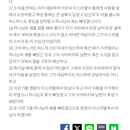
냐
17.소식을 전하는 자가 대답하여 이르되 이스라엘이 블레셋 사람들 앞
에서 도망하였고 백성 중에는 큰 살륙이 있었고 당신의 두 아들 홉니와
비느하스도 죽임을 당하였고 하나님의 궤는 빼앗겼나이다
18.하나님의 궤를 말할 때에 엘리가 자기 의자에서 뒤로 넘어져 문 곁에
서 목이 부러져 죽었으니 나이가 많고 비대한 까닭이라 그가 이스라엘
의 사사가 된 지 사십 년이었더라
19.그의 며느리인 비느하스의 아내가 임신하여 해산 때가 가까웠더니
하나님의 궤를 빼앗긴 것과 그의 시아버지와 남편이 죽은 소식을 듣고
갑자기 아파서 몸을 구푸려 해산하고
20.죽어갈 때에 곁에 서 있던 여인들이 그에게 이르되 두려워하지 말라
네가 아들을 낳았다 하되 그가 대답하지도 아니하며 관념하지도 아니
하고
21.이르기를 영광이 이스라엘에서 떠났다 하고 아이 이름을 이가봇이
라 하였으니 하나님의 궤가 빼앗겼고 그의 시아버지와 남편이 죽었기
때문이며
22.또 이르기를 하나님의 궤를 빼앗겼으므로 영광이 이스라엘에서 떠
났다 하였더라