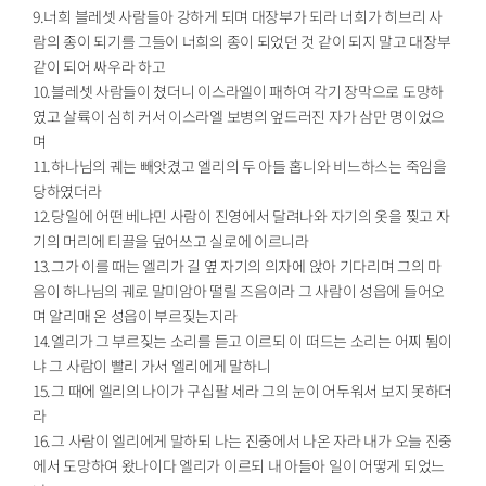
9.너희 블레셋 사람들아 강하게 되며 대장부가 되라 너희가 히브리 사
람의 종이 되기를 그들이 너희의 종이 되었던 것 같이 되지 말고 대장부
같이 되어 싸우라 하고
10.블레셋 사람들이 쳤더니 이스라엘이 패하여 각기 장막으로 도망하
였고 살륙이 심히 커서 이스라엘 보병의 엎드러진 자가 삼만 명이었으
며
11.하나님의 궤는 빼앗겼고 엘리의 두 아들 홉니와 비느하스는 죽임을
당하였더라
12.당일에 어떤 베냐민 사람이 진영에서 달려나와 자기의 옷을 찢고 자
기의 머리에 티끌을 덮어쓰고 실로에 이르니라
13.그가 이를 때는 엘리가 길 옆 자기의 의자에 앉아 기다리며 그의 마
음이 하나님의 궤로 말미암아 떨릴 즈음이라 그 사람이 성읍에 들어오
며 알리매 온 성읍이 부르짖는지라
14.엘리가 그 부르짖는 소리를 듣고 이르되 이 떠드는 소리는 어찌 됨이
냐 그 사람이 빨리 가서 엘리에게 말하니
15.그 때에 엘리의 나이가 구십팔 세라 그의 눈이 어두워서 보지 못하더
라
16.그 사람이 엘리에게 말하되 나는 진중에서 나온 자라 내가 오늘 진중
에서 도망하여 왔나이다 엘리가 이르되 내 아들아 일이 어떻게 되었느