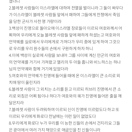
쳤더니
2.블레셋 사람들이 이스라엘에 대하여 전열을 벌이니라 그 둘이 싸우다
가 이스라엘이 블레셋 사람들 앞에서 패하여 그들에게 전쟁에서 죽임
을 당한 군사가 사천 명 가량이라
3.백성이 진영으로 돌아오매 이스라엘 장로들이 이르되 여호와께서 어
찌하여 우리에게 오늘 블레셋 사람들 앞에 패하게 하셨는고 여호와의
언약궤를 실로에서 우리에게로 가져다가 우리 중에 있게 하여 그것으
로 우리를 우리 원수들의 손에서 구원하게 하자 하니
4.이에 백성이 실로에 사람을 보내어 그룹 사이에 계신 만군의 여호와
의 언약궤를 거기서 가져왔고 엘리의 두 아들 홉니와 비느하스는 하나
님의 언약궤와 함께 거기에 있었더라
5.여호와의 언약궤가 진영에 들어올 때에 온 이스라엘이 큰 소리로 외
치매 땅이 울린지라
6.블레셋 사람이 그 외치는 소리를 듣고 이르되 히브리 진영에서 큰 소
리로 외침은 어찌 됨이냐 하다가 여호와의 궤가 진영에 들어온 줄을 깨
달은지라
7.블레셋 사람이 두려워하여 이르되 신이 진영에 이르렀도다 하고 또
이르되 우리에게 화로다 전날에는 이런 일이 없었도다
8.우리에게 화로다 누가 우리를 이 능한 신들의 손에서 건지리요 그들
은 광야에서 여러 가지 재앙으로 애굽인을 친 신들이니라