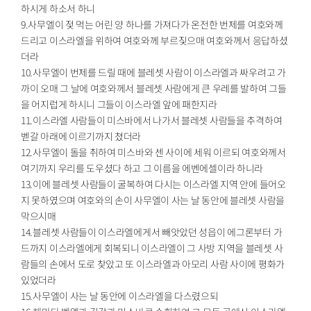
하시게 하소서 하니
9.사무엘이 젖 먹는 어린 양 하나를 가져다가 온전한 번제를 여호와께
드리고 이스라엘을 위하여 여호와께 부르짖으매 여호와께서 응답하셨
더라
10.사무엘이 번제를 드릴 때에 블레셋 사람이 이스라엘과 싸우려고 가
까이 오매 그 날에 여호와께서 블레셋 사람에게 큰 우레를 발하여 그들
을 어지럽게 하시니 그들이 이스라엘 앞에 패한지라
11.이스라엘 사람들이 미스바에서 나가서 블레셋 사람들을 추격하여
벧갈 아래에 이르기까지 쳤더라
12.사무엘이 돌을 취하여 미스바와 센 사이에 세워 이르되 여호와께서
여기까지 우리를 도우셨다 하고 그 이름을 에벤에셀이라 하니라
13.이에 블레셋 사람들이 굴복하여 다시는 이스라엘 지역 안에 들어오
지 못하였으며 여호와의 손이 사무엘이 사는 날 동안에 블레셋 사람을
막으시매
14.블레셋 사람들이 이스라엘에게서 빼앗았던 성읍이 에그론부터 가
드까지 이스라엘에게 회복되니 이스라엘이 그 사방 지역을 블레셋 사
람들의 손에서 도로 찾았고 또 이스라엘과 아모리 사람 사이에 평화가
있었더라
15.사무엘이 사는 날 동안에 이스라엘을 다스렸으되