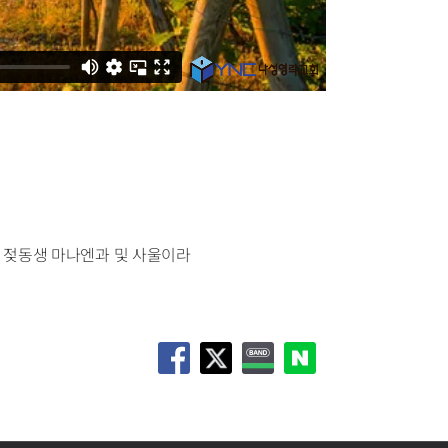
의 젖동생 마나엔과 및 사울이라