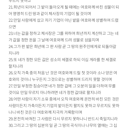
무르지 못하고
21.희년이 되어서 그 밭이 돌아오게 될 때에는 여호와께 바친 성물이 되
어 영영히 드린 땅과 같이 제사장의 기업이 될 것이며
22.만일 사람에게 샀고 자기 기업이 아닌 밭을 여호와께 성별하여 드렸
으면
23.너는 값을 정하고 제사장은 그를 위하여 희년까지 계산하고 그는 네
가 값을 정한 돈을 그 날에 여호와께 드려 성물로 삼을지며
24.그가 판 밭은 희년에 그 판 사람 곧 그 땅의 원주인에게로 되돌아갈
지니라
25.또 네가 정한 모든 값은 성소의 세겔로 하되 이십 게라를 한 세겔로
할지니라
26.오직 가축 중의 처음 난 것은 여호와께 드릴 첫 것이라 소나 양은 여
호와의 것이니 누구든지 그것으로는 성별하여 드리지 못할 것이며
27.만일 부정한 짐승이면 네가 정한 값에 그 오분의 일을 더하여 무를
것이요 만일 무르지 아니하려면 네가 정한 값대로 팔지니라
28.어떤 사람이 자기 소유 중에서 오직 여호와께 온전히 바친 모든 것은
사람이든지 가축이든지 기업의 밭이든지 팔지도 못하고 무르지도 못하
나니 바친 것은 다 여호와께 지극히 거룩함이며
29.온전히 바쳐진 그 사람은 다시 무르지 못하나니 반드시 죽일지니라
30.그리고 그 땅의 십분의 일 곧 그 땅의 곡식이나 나무의 열매는 그 십