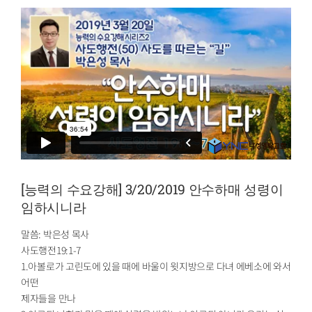
[능력의 수요강해] 3/20/2019 안수하매 성령이
임하시니라
말씀: 박은성 목사
사도행전19:1-7
1.아볼로가 고린도에 있을 때에 바울이 윗지방으로 다녀 에베소에 와서
어떤
제자들을 만나