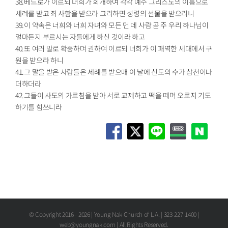
38.베드로가 이르되 너희가 회개하여 각각 예수 그리스도의 이름으로
세례를 받고 죄 사함을 받으라 그리하면 성령의 선물을 받으리니
39.이 약속은 너희와 너희 자녀와 모든 먼 데 사람 곧 주 우리 하나님이
얼마든지 부르시는 자들에게 하신 것이라 하고
40.또 여러 말로 확증하며 권하여 이르되 너희가 이 패역한 세대에서 구
원을 받으라 하니
41.그 말을 받은 사람들은 세례를 받으매 이 날에 신도의 수가 삼천이나
더하더라
42.그들이 사도의 가르침을 받아 서로 교제하고 떡을 떼며 오로지 기도
하기를 힘쓰니라
© Copyright 2016 -
2026 | Young Nak Church of L.A. | 323-227-1400 |
web@youngnak.com | All Rights Reserved.