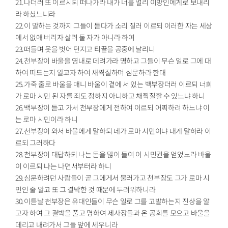
21.나더러 또 이르시되 떠나가라 내가 너를 멀리 이방인에게로 보내리
라 하셨느니라
22.이 말하는 것까지 그들이 듣다가 소리 질러 이르되 이러한 자는 세상
에서 없애 버리자 살려 둘 자가 아니라 하여
23.떠들며 옷을 벗어 던지고 티끌을 공중에 날리니
24.천부장이 바울을 영내로 데려가라 명하고 그들이 무슨 일로 그에 대
하여 떠드는지 알고자 하여 채찍질하며 심문하라 한대
25.가죽 줄로 바울을 매니 바울이 곁에 서 있는 백부장더러 이르되 너희
가 로마 시민 된 자를 죄도 정하지 아니하고 채찍질할 수 있느냐 하니
26.백부장이 듣고 가서 천부장에게 전하여 이르되 어찌하려 하느냐 이
는 로마 시민이라 하니
27.천부장이 와서 바울에게 말하되 네가 로마 시민이냐 내게 말하라 이
르되 그러하다
28.천부장이 대답하되 나는 돈을 많이 들여 이 시민권을 얻었노라 바울
이 이르되 나는 나면서부터라 하니
29.심문하려던 사람들이 곧 그에게서 물러가고 천부장도 그가 로마 시
민인 줄 알고 또 그 결박한 것 때문에 두려워하니라
30.이튿날 천부장은 유대인들이 무슨 일로 그를 고발하는지 진상을 알
고자 하여 그 결박을 풀고 명하여 제사장들과 온 공회를 모으고 바울을
데리고 내려가서 그들 앞에 세우니라