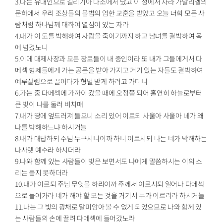
3.나는 유대인으로 길리기아 다소에서 났고 이 성에서 자라 가말리엘의
문하에서 우리 조상들의 율법의 엄한 교훈을 받았고 오늘 너희 모든 사
람처럼 하나님께 대하여 열심이 있는 자라
4.내가 이 도를 박해하여 사람을 죽이기까지 하고 남녀를 결박하여 옥
에 넘겼노니
5.이에 대제사장과 모든 장로들이 내 증인이라 또 내가 그들에게서 다
메섹 형제들에게 가는 공문을 받아 가지고 거기 있는 자들도 결박하여
예루살렘으로 끌어다가 형벌 받게 하려고 가더니
6.가는 중 다메섹에 가까이 갔을 때에 오정쯤 되어 홀연히 하늘로부터
큰 빛이 나를 둘러 비치매
7.내가 땅에 엎드러져 들으니 소리 있어 이르되 사울아 사울아 네가 왜
나를 박해하느냐 하시거늘
8.내가 대답하되 주님 누구시니이까 하니 이르시되 나는 네가 박해하는
나사렛 예수라 하시더라
9.나와 함께 있는 사람들이 빛은 보면서도 나에게 말씀하시는 이의 소
리는 듣지 못하더라
10.내가 이르되 주님 무엇을 하리이까 주께서 이르시되 일어나 다메섹
으로 들어가라 네가 해야 할 모든 것을 거기서 누가 이르리라 하시거늘
11.나는 그 빛의 광채로 말미암아 볼 수 없게 되었으므로 나와 함께 있
는 사람들의 손에 끌려 다메섹에 들어갔노라