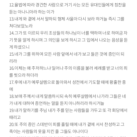
12.율법에 따라 경건한 사람으로 거기 사는 모든 유대인들에게 칭찬을
듣는 아나니아라 하는 이가
13.내게 와 곁에 서서 말하되 형제 사울아 다시 보라 하거늘 즉시 그를
쳐다보았노라
14.그가 또 이르되 우리 조상들의 하나님이 너를 택하여 너로 하여금 자
기 뜻을 알게 하시며 그 의인을 보게 하시고 그 입에서 나오는 음성을 듣
게 하셨으니
15.네가 그를 위하여 모든 사람 앞에서 네가 보고 들은 것에 증인이 되
리라
16.이제는 왜 주저하느냐 일어나 주의 이름을 불러 세례를 받고 너의 죄
를 씻으라 하더라
17.후에 내가 예루살렘으로 돌아와서 성전에서 기도할 때에 황홀한 중
에
18.보매 주께서 내게 말씀하시되 속히 예루살렘에서 나가라 그들은 네
가 내게 대하여 증언하는 말을 듣지 아니하리라 하시거늘
19.내가 말하기를 주님 내가 주를 믿는 사람들을 가두고 또 각 회당에서
때리고
20.또 주의 증인 스데반이 피를 흘릴 때에 내가 곁에 서서 찬성하고 그
죽이는 사람들의 옷을 지킨 줄 그들도 아나이다