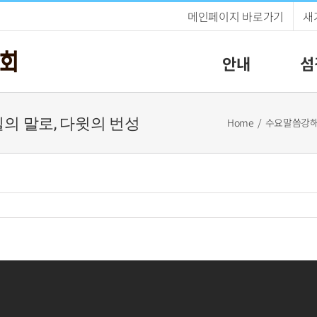
메인페이지 바로가기
새
안내
섬
브넬의 말로, 다윗의 번성
Home
수요말씀강