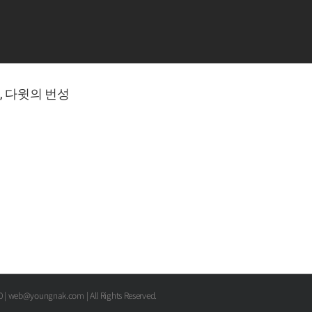
로, 다윗의 번성
00 | web@youngnak.com | All Rights Reserved.