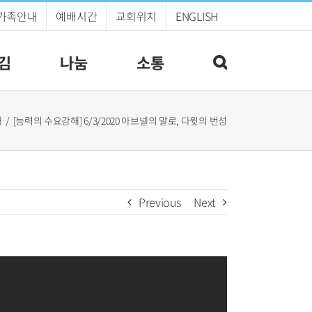
가족안내
예배시간
교회위치
ENGLISH
김
나눔
소통
해
[능력의 수요강해] 6/3/2020 아브넬의 말로, 다윗의 번성
Previous
Next