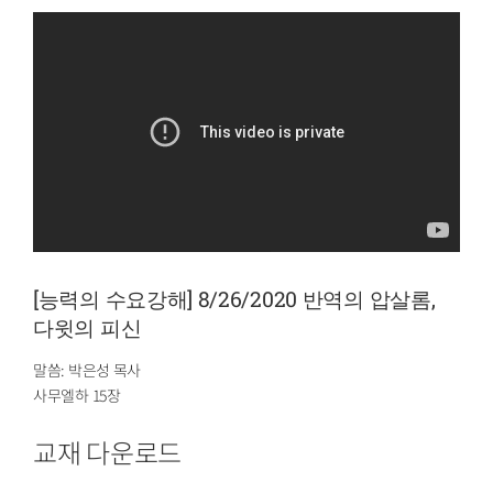
[능력의 수요강해] 8/26/2020 반역의 압살롬,
다윗의 피신
말씀: 박은성 목사
사무엘하 15장
교재 다운로드