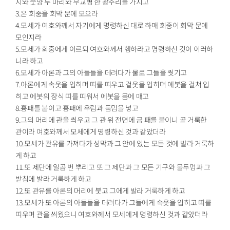
지와 숫양 두 마리와 무교병 한 광주리를 가지고
3.온 회중을 회막 문에 모으라
4.모세가 여호와께서 자기에게 명령하신 대로 하매 회중이 회막 문에
모인지라
5.모세가 회중에게 이르되 여호와께서 행하라고 명령하신 것이 이러하
니라 하고
6.모세가 아론과 그의 아들들을 데려다가 물로 그들을 씻기고
7.아론에게 속옷을 입히며 띠를 띠우고 겉옷을 입히며 에봇을 걸쳐 입
히고 에봇의 장식 띠를 띠워서 에봇을 몸에 매고
8.흉패를 붙이고 흉패에 우림과 둠밈을 넣고
9.그의 머리에 관을 씌우고 그 관 위 전면에 금 패를 붙이니 곧 거룩한
관이라 여호와께서 모세에게 명령하신 것과 같았더라
10.모세가 관유를 가져다가 성막과 그 안에 있는 모든 것에 발라 거룩하
게 하고
11.또 제단에 일곱 번 뿌리고 또 그 제단과 그 모든 기구와 물두멍과 그
받침에 발라 거룩하게 하고
12.또 관유를 아론의 머리에 붓고 그에게 발라 거룩하게 하고
13.모세가 또 아론의 아들들을 데려다가 그들에게 속옷을 입히고 띠를
띠우며 관을 씌웠으니 여호와께서 모세에게 명령하신 것과 같았더라