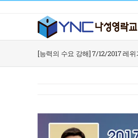
Skip
to
content
[능력의 수요 강해] 7/12/2017 레