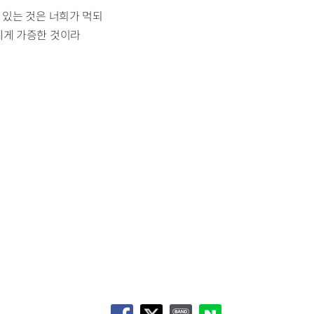
 있는 것은 너희가 먹되
에게 가증한 것이라