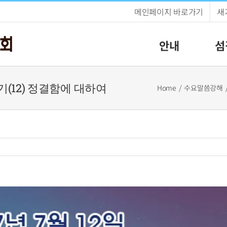
메인페이지 바로가기
새
안내
섬
위기(12) 정결함에 대하여
Home
수요말씀강해