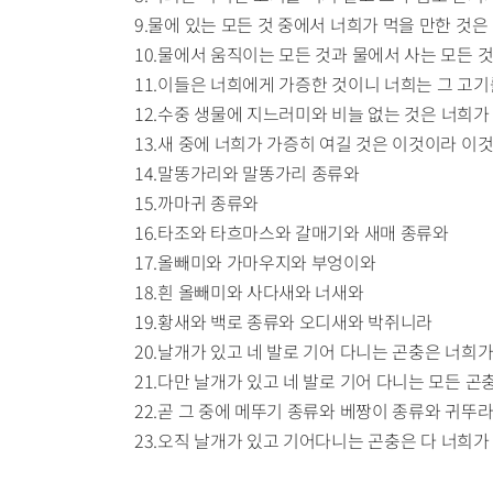
9.물에 있는 모든 것 중에서 너희가 먹을 만한 것
10.물에서 움직이는 모든 것과 물에서 사는 모든 
11.이들은 너희에게 가증한 것이니 너희는 그 고기
12.수중 생물에 지느러미와 비늘 없는 것은 너희
13.새 중에 너희가 가증히 여길 것은 이것이라 
14.말똥가리와 말똥가리 종류와
15.까마귀 종류와
16.타조와 타흐마스와 갈매기와 새매 종류와
17.올빼미와 가마우지와 부엉이와
18.흰 올빼미와 사다새와 너새와
19.황새와 백로 종류와 오디새와 박쥐니라
20.날개가 있고 네 발로 기어 다니는 곤충은 너희
21.다만 날개가 있고 네 발로 기어 다니는 모든 
22.곧 그 중에 메뚜기 종류와 베짱이 종류와 귀
23.오직 날개가 있고 기어다니는 곤충은 다 너희