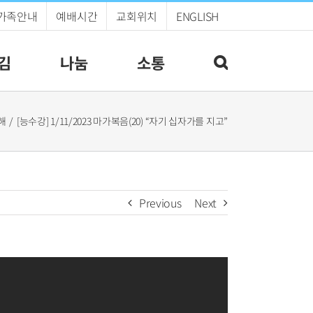
가족안내
예배시간
교회위치
ENGLISH
김
나눔
소통
해
[능수강] 1/11/2023 마가복음(20) “자기 십자가를 지고”
Previous
Next