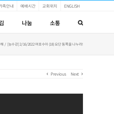
가족안내
예배시간
교회위치
ENGLISH
김
나눔
소통
강해
[능수강] 2/16/2022 여호수아 (18) 요단 동쪽을 나누라!
Previous
Next