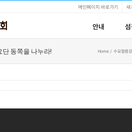
메인페이지 바로가기
새
안내
섬
) 요단 동쪽을 나누라!
Home
수요말씀