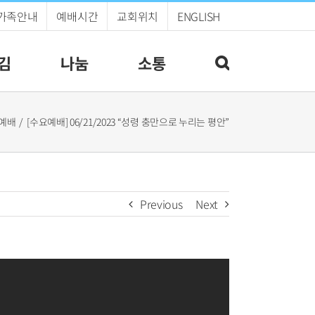
가족안내
예배시간
교회위치
ENGLISH
김
나눔
소통
예배
[수요예배] 06/21/2023 “성령 충만으로 누리는 평안”
Previous
Next