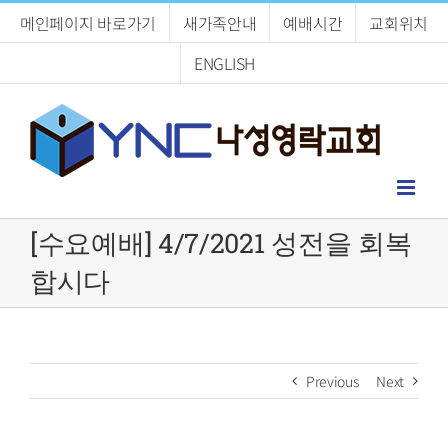
Skip
메인페이지 바로가기
새가족안내
예배시간
교회위치
to
content
ENGLISH
[수요예배] 4/7/2021 성전을 회복
합시다
Previous
Next