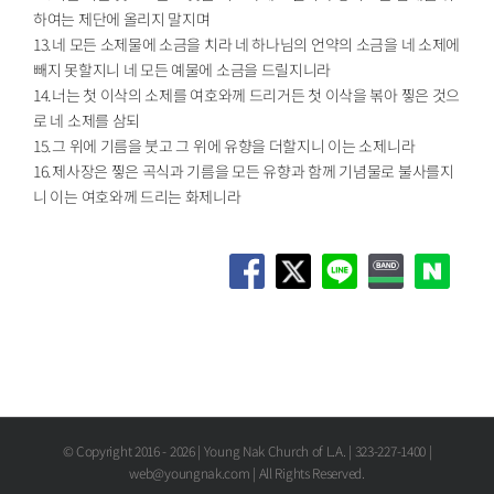
하여는 제단에 올리지 말지며
13.네 모든 소제물에 소금을 치라 네 하나님의 언약의 소금을 네 소제에
빼지 못할지니 네 모든 예물에 소금을 드릴지니라
14.너는 첫 이삭의 소제를 여호와께 드리거든 첫 이삭을 볶아 찧은 것으
로 네 소제를 삼되
15.그 위에 기름을 붓고 그 위에 유향을 더할지니 이는 소제니라
16.제사장은 찧은 곡식과 기름을 모든 유향과 함께 기념물로 불사를지
니 이는 여호와께 드리는 화제니라
© Copyright 2016 -
2026 | Young Nak Church of L.A. | 323-227-1400 |
web@youngnak.com | All Rights Reserved.