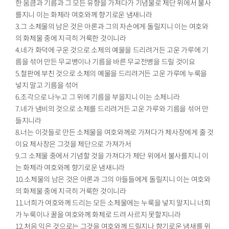
한 움큼과 기름과 그 모든 유향을 가져다가 기념물로 제단 위에서 불사
를지니 이는 화제라 여호와께 향기로운 냄새니라
3.그 소제물의 남은 것은 아론과 그의 자손에게 돌릴지니 이는 여호와
의 화제물 중에 지극히 거룩한 것이니라
4.네가 화덕에 구운 것으로 소제의 예물을 드리려거든 고운 가루에 기
름을 섞어 만든 무교병이나 기름을 바른 무교전병을 드릴 것이요
5.철판에 부친 것으로 소제의 예물을 드리려거든 고운 가루에 누룩을
넣지 말고 기름을 섞어
6.조각으로 나누고 그 위에 기름을 부을지니 이는 소제니라
7.네가 냄비의 것으로 소제를 드리려거든 고운 가루와 기름을 섞어 만
들지니라
8.너는 이것들로 만든 소제물을 여호와께로 가져다가 제사장에게 줄 것
이요 제사장은 그것을 제단으로 가져가서
9.그 소제물 중에서 기념할 것을 가져다가 제단 위에서 불사를지니 이
는 화제라 여호와께 향기로운 냄새니라
10.소제물의 남은 것은 아론과 그의 아들들에게 돌릴지니 이는 여호와
의 화제물 중에 지극히 거룩한 것이니라
11.너희가 여호와께 드리는 모든 소제물에는 누룩을 넣지 말지니 너희
가 누룩이나 꿀을 여호와께 화제로 드려 사르지 못할지니라
12.처음 익은 것으로는 그것을 여호와께 드릴지나 향기로운 냄새를 위