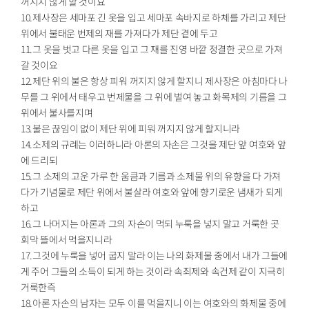
꺼지지 않게 할 것이요
10.제사장은 세마포 긴 옷을 입고 세마포 속바지로 하체를 가리고 제단
위에서 불태운 번제의 재를 가져다가 제단 곁에 두고
11.그 옷을 벗고 다른 옷을 입고 그 재를 진영 바깥 정결한 곳으로 가져
갈 것이요
12.제단 위의 불은 항상 피워 꺼지지 않게 할지니 제사장은 아침마다 나
무를 그 위에서 태우고 번제물을 그 위에 벌여 놓고 화목제의 기름을 그
위에서 불사를지며
13.불은 끊임이 없이 제단 위에 피워 꺼지지 않게 할지니라
14.소제의 규례는 이러하니라 아론의 자손은 그것을 제단 앞 여호와 앞
에 드리되
15.그 소제의 고운 가루 한 움큼과 기름과 소제물 위의 유향을 다 가져
다가 기념물로 제단 위에서 불살라 여호와 앞에 향기로운 냄새가 되게
하고
16.그 나머지는 아론과 그의 자손이 먹되 누룩을 넣지 말고 거룩한 곳
회막 뜰에서 먹을지니라
17.그것에 누룩을 넣어 굽지 말라 이는 나의 화제물 중에서 내가 그들에
게 주어 그들의 소득이 되게 하는 것이라 속죄제와 속건제 같이 지극히
거룩한즉
18.아론 자손의 남자는 모두 이를 먹을지니 이는 여호와의 화제물 중에