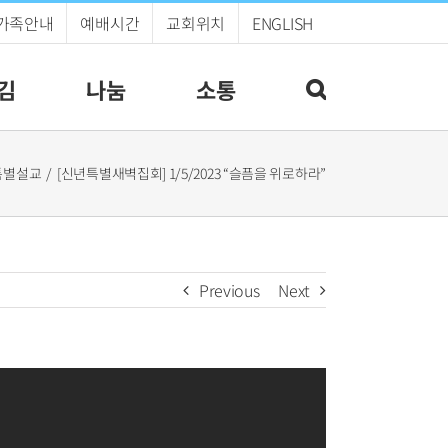
가족안내
예배시간
교회위치
ENGLISH
김
나눔
소통
특별설교
[신년특별새벽집회] 1/5/2023 “슬픔을 위로하라”
Previous
Next