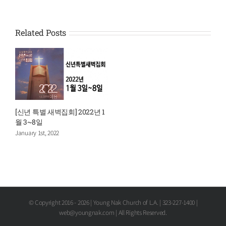
Related Posts
[신년 특별 새벽집회] 2022년 1
월 3~8일
January 1st, 2022
© Copyright 2016 -
2026 | Young Nak Church of L.A. | 323-227-1400 |
web@youngnak.com | All Rights Reserved.