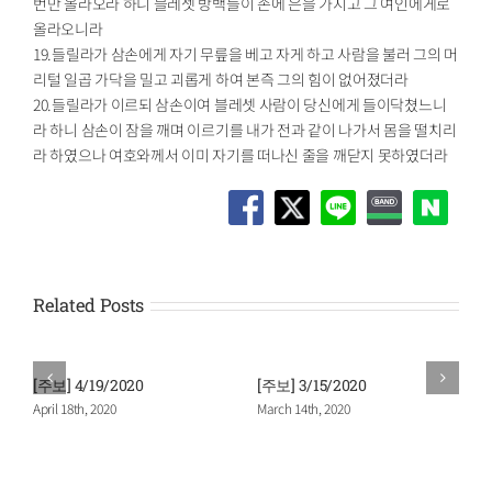
번만 올라오라 하니 블레셋 방백들이 손에 은을 가지고 그 여인에게로
올라오니라
19.들릴라가 삼손에게 자기 무릎을 베고 자게 하고 사람을 불러 그의 머
리털 일곱 가닥을 밀고 괴롭게 하여 본즉 그의 힘이 없어졌더라
20.들릴라가 이르되 삼손이여 블레셋 사람이 당신에게 들이닥쳤느니
라 하니 삼손이 잠을 깨며 이르기를 내가 전과 같이 나가서 몸을 떨치리
라 하였으나 여호와께서 이미 자기를 떠나신 줄을 깨닫지 못하였더라
Related Posts
[주보] 4/19/2020
[주보] 3/15/2020
April 18th, 2020
March 14th, 2020