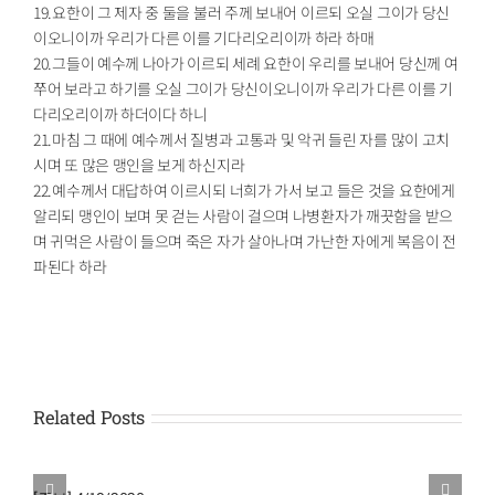
19.요한이 그 제자 중 둘을 불러 주께 보내어 이르되 오실 그이가 당신
이오니이까 우리가 다른 이를 기다리오리이까 하라 하매
20.그들이 예수께 나아가 이르되 세례 요한이 우리를 보내어 당신께 여
쭈어 보라고 하기를 오실 그이가 당신이오니이까 우리가 다른 이를 기
다리오리이까 하더이다 하니
21.마침 그 때에 예수께서 질병과 고통과 및 악귀 들린 자를 많이 고치
시며 또 많은 맹인을 보게 하신지라
22.예수께서 대답하여 이르시되 너희가 가서 보고 들은 것을 요한에게
알리되 맹인이 보며 못 걷는 사람이 걸으며 나병환자가 깨끗함을 받으
며 귀먹은 사람이 들으며 죽은 자가 살아나며 가난한 자에게 복음이 전
파된다 하라
Related Posts