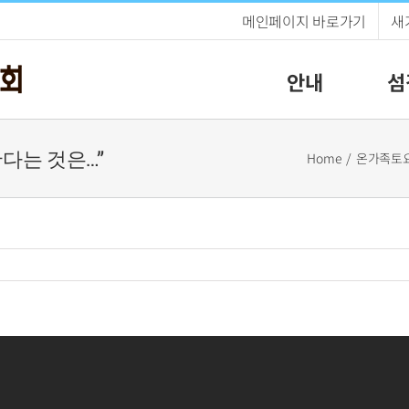
메인페이지 바로가기
새
안내
섬
 산다는 것은…”
Home
온가족토