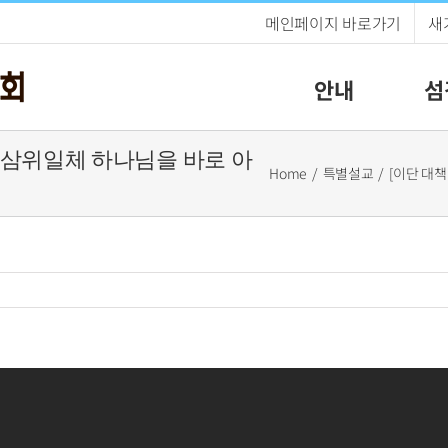
메인페이지 바로가기
새
안내
섬
3 “성삼위일체 하나님을 바로 아
Home
특별설교
[이단 대책