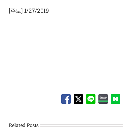
View
Larger
[주보] 1/27/2019
Image
Related Posts