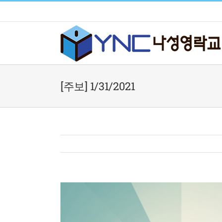
Skip
to
content
[주보] 1/31/2021
View
Larger
Image