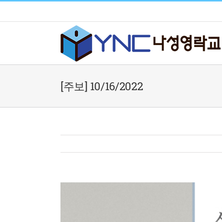
Skip
to
content
[주보] 10/16/2022
View
Larger
Image