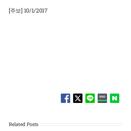
View
Larger
[주보] 10/1/2017
Image
Related Posts