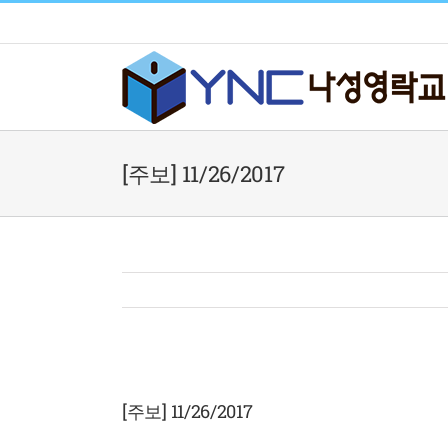
Skip
to
content
[주보] 11/26/2017
View
Larger
[주보] 11/26/2017
Image