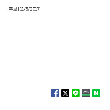
View
Larger
[주보] 11/5/2017
Image