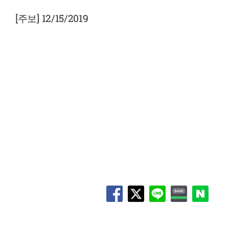
View
Larger
[주보] 12/15/2019
Image