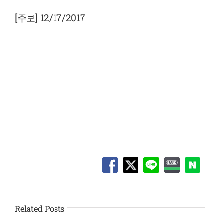
View
Larger
[주보] 12/17/2017
Image
Related Posts