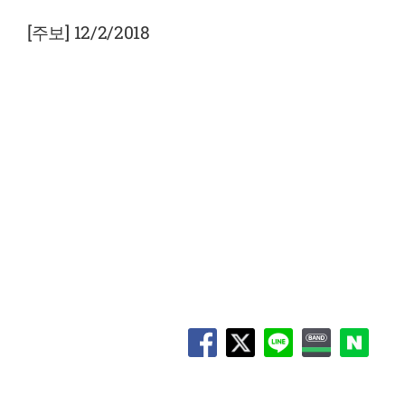
View
Larger
[주보] 12/2/2018
Image