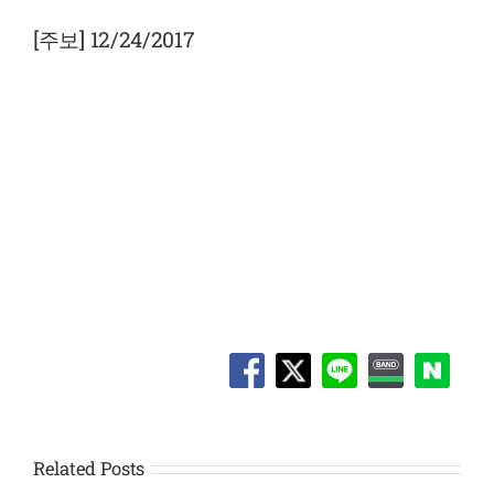
View
Larger
[주보] 12/24/2017
Image
Related Posts