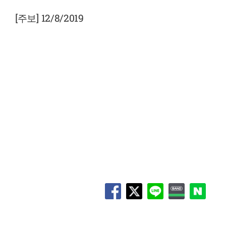
View
Larger
[주보] 12/8/2019
Image