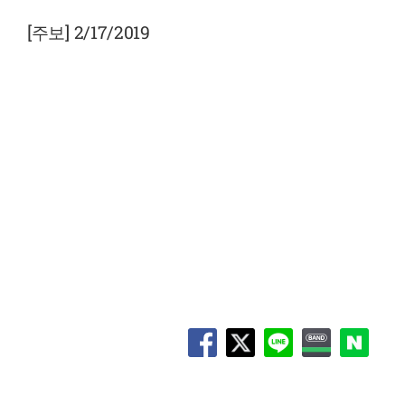
View
Larger
[주보] 2/17/2019
Image