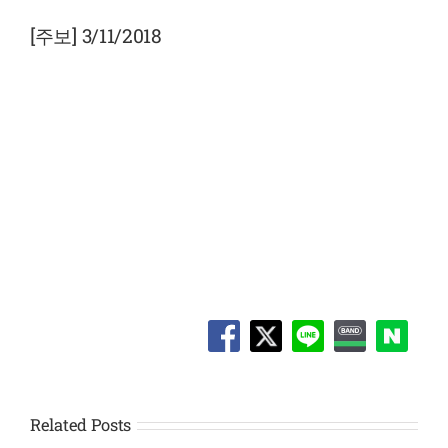
View
Larger
[주보] 3/11/2018
Image
Related Posts