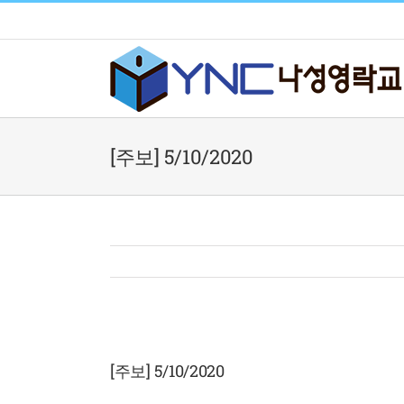
Skip
to
content
[주보] 5/10/2020
View
Larger
[주보] 5/10/2020
Image