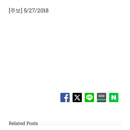
View
Larger
[주보] 5/27/2018
Image
Related Posts